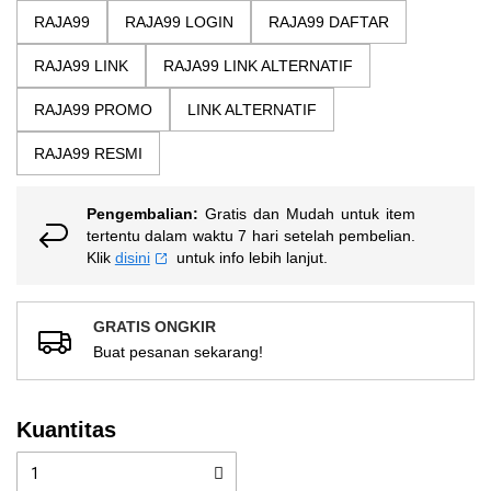
rating
RAJA99
RAJA99 LOGIN
RAJA99 DAFTAR
rata-
rata.
Read
RAJA99 LINK
RAJA99 LINK ALTERNATIF
13
Reviews.
RAJA99 PROMO
LINK ALTERNATIF
Tautan
halaman
yang
RAJA99 RESMI
sama.
Pengembalian:
Gratis dan Mudah untuk item
tertentu dalam waktu 7 hari setelah pembelian.
Klik
disini
untuk info lebih lanjut.
GRATIS ONGKIR
Buat pesanan sekarang!
Kuantitas