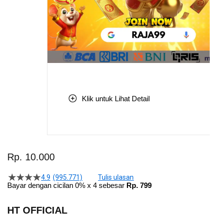
Klik untuk Lihat Detail
Skip
to
Rp. 10.000
the
beginning
4.9
(995.771)
Tulis ulasan
4.5
of
Bayar dengan cicilan 0% x 4 sebesar
Rp. 799
dari
the
5
bintang,
images
HT OFFICIAL
nilai
gallery